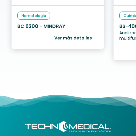
Hematología
Quími
BC 6200 - MINDRAY
BS-40
Analiza
Ver más detalles
multifu