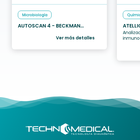
Microbiología
Quími
AUTOSCAN 4 - BECKMAN
ATELLI
Analiza
COULTER
Ver más detalles
inmunoe
listos 