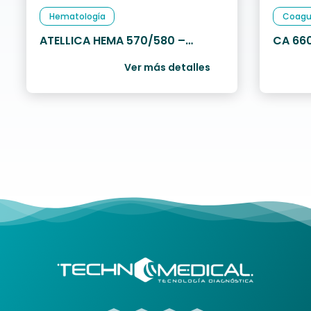
Hematología
Coagu
ATELLICA HEMA 570/580 –
CA 660
Siemens
Ver más detalles