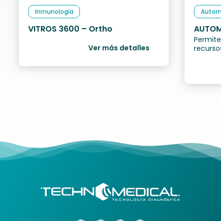
Inmunología
Autom
VITROS 3600 – Ortho
AUTOM
Permite 
SIEME
Ver más detalles
recurso
eficienc