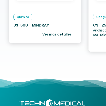
Química
Coagu
BS-600 - MINDRAY
Analiza
Ver más detalles
comple
emplea 
dete