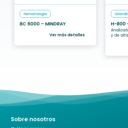
Hematología
Urianáli
BC 6000 – MINDRAY
H-800 -
Analiza
Ver más detalles
y de alt
carga a
mues
Sobre nosotros