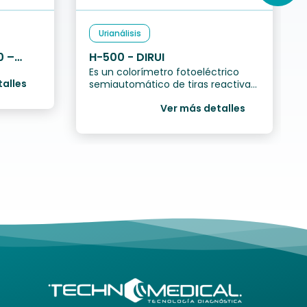
Urianálisis
0 –
H-500 - DIRUI
Es un colorímetro fotoeléctrico
talles
semiautomático de tiras reactivas
para el análisis de la orina.
Ver más detalles